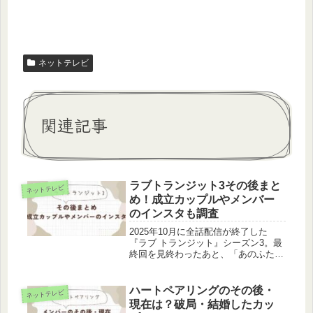
ネットテレビ
関連記事
ラブトランジット3その後まと
ネットテレビ
め！成立カップルやメンバー
のインスタも調査
2025年10月に全話配信が終了した
『ラブ トランジット』シーズン3。最
終回を見終わったあと、「あのふたり
はその後どうなったんだろう？」と気
になっている方も多いんじゃないかな
と思います。この記事では、成立カッ
ハートペアリングのその後・
ネットテレビ
プルの現在・各カップルの結末・メ...
現在は？破局・結婚したカッ