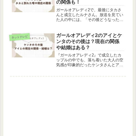
の関係も！
ガールオアレディ2で、最後にタカさ
んと成立したルナさん。放送を見てい
た人の中には、「その後どうなった
の？」「タカさんとは今も続いている
の？」と気になっている方も多いので
はないでしょうか。最終回では、ルナ
ガールオアレディ2のアイとケ
ネットテレビ
さんのまっすぐな想いや、タカさんの
ンタのその後は？現在の関係
誠実...
や結婚はある？
『ガールオアレディ2』で成立したカ
ップルの中でも、落ち着いた大人の空
気感が印象的だったケンタさんとアイ
さん。最終回では、ケンタさんがアイ
さんに対して結婚を見据えた真剣な思
いを伝え、ふたりが成立した場面に胸
を打たれた方も多いのではないでしょ
う...