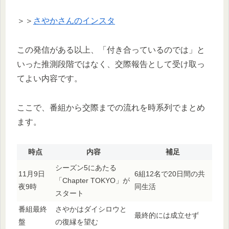
＞＞
さやかさんのインスタ
この発信がある以上、「付き合っているのでは」と
いった推測段階ではなく、交際報告として受け取っ
てよい内容です。
ここで、番組から交際までの流れを時系列でまとめ
ます。
時点
内容
補足
シーズン5にあたる
11月9日
6組12名で20日間の共
「Chapter TOKYO」が
夜9時
同生活
スタート
番組最終
さやかはダイシロウと
最終的には成立せず
盤
の復縁を望む