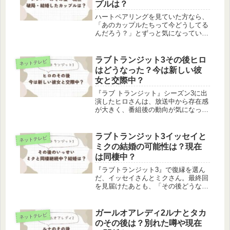
プルは？
ハートペアリングを見ていた方なら、
「あのカップルたちって今どうしてる
んだろう？」とずっと気になっていた
んじゃないでしょうか。私もそのひと
りで、最終回が終わってからもメンバ
ーのインスタをチェックしてしまうほ
ラブトランジット3その後ヒロ
ネットテレビ
どハマっていました。結婚を前提にパ
はどうなった？今は新しい彼
ー...
女と交際中？
『ラブ トランジット』シーズン3に出
演したヒロさんは、放送中から存在感
が大きく、番組後の動向が気になって
いる人も多いのではないでしょうか。
みゆうさんとの関係や最終回での決
断、新しい彼女の噂など、放送が終わ
ラブトランジット3イッセイと
ネットテレビ
ってからも「その後どうなったの？」
ミクの結婚の可能性は？現在
と...
は同棲中？
『ラブトランジット3』で復縁を選ん
だ、イッセイさんとミクさん。最終回
を見届けたあとも、「その後どうなっ
たの？」「今も付き合ってる？」「同
棲は続いているの？」と気になってい
る方は多いのではないでしょうか。特
ガールオアレディ2ルナとタカ
ネットテレビ
にイッセイさんは、番組内でもミクさ
のその後は？別れた噂や現在
ん...